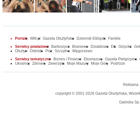
Portale
WM.pl
Gazeta Olsztyńska
Dziennik Elbląski
Familie
Serwisy powiatowe
Bartoszyce
Braniewo
Działdowo
Ełk
Giżycko
Go
Olsztyn
Ostróda
Pisz
Szczytno
Węgorzewo
Serwisy tematyczne
Biznes i Finanse
Ekomazury
Gazeta Pielgrzyma
Ukraińcy
Zdrowie
Zwierzęta
Moje Mazury
Moje Góry
Podróże
Reklama
copyright © 2001-2026 Gazeta Olsztyńska, Wszelkie
Galindia Sp.