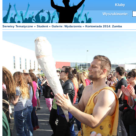
Kluby
Wyszukiwanie:
Serwisy Tematyczne
»
Student
»
Galerie: Wydarzenia
» Kortowiada 2014: Zumba