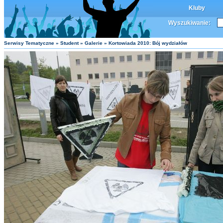
Kluby
Wyszukiwanie:
Serwisy Tematyczne
»
Student
»
Galerie
» Kortowiada 2010: Bój wydziałów