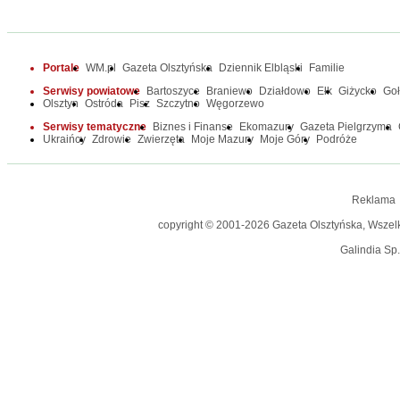
Portale
WM.pl
Gazeta Olsztyńska
Dziennik Elbląski
Familie
Serwisy powiatowe
Bartoszyce
Braniewo
Działdowo
Ełk
Giżycko
Go
Olsztyn
Ostróda
Pisz
Szczytno
Węgorzewo
Serwisy tematyczne
Biznes i Finanse
Ekomazury
Gazeta Pielgrzyma
Ukraińcy
Zdrowie
Zwierzęta
Moje Mazury
Moje Góry
Podróże
Reklama
copyright © 2001-2026 Gazeta Olsztyńska, Wszelkie
Galindia Sp.