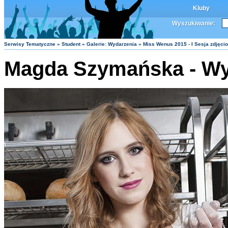
Kluby
Wyszukiwanie:
Serwisy Tematyczne
»
Student
»
Galerie: Wydarzenia
» Miss Wenus 2015 - I Sesja zdjęci
Magda Szymańska - Wy