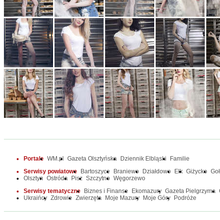
Portale
WM.pl
Gazeta Olsztyńska
Dziennik Elbląski
Familie
Serwisy powiatowe
Bartoszyce
Braniewo
Działdowo
Ełk
Giżycko
Go
Olsztyn
Ostróda
Pisz
Szczytno
Węgorzewo
Serwisy tematyczne
Biznes i Finanse
Ekomazury
Gazeta Pielgrzyma
Ukraińcy
Zdrowie
Zwierzęta
Moje Mazury
Moje Góry
Podróże